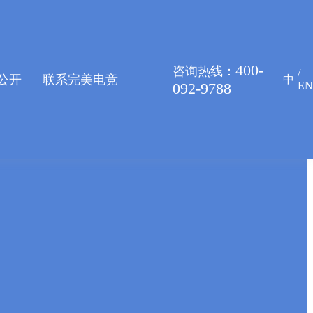
/wwwroot/X29X30Z1.COM/func.php
on line
115
400-
咨询热线：
/
公开
联系完美电竞
中
092-9788
EN