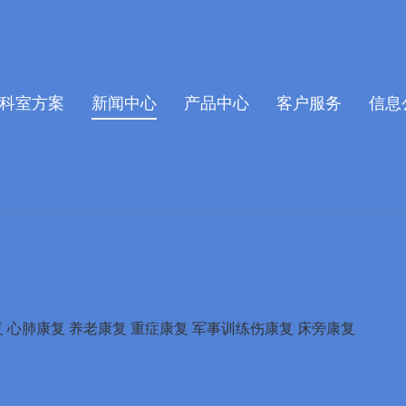
30Z1.COM/func.php
on line
127
0/36bc4.html): failed to open stream: No such file or directory in
/www
科室方案
新闻中心
产品中心
客户服务
信息
复
心肺康复
养老康复
重症康复
军事训练伤康复
床旁康复