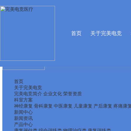
Warning
: mkdir(): No space left on device in
/www/wwwroot/X29X
Warning
: file_put_contents(./cachefile_yuan/hplib.com/cache/67/f4e2
首页
关于完美电竞
首页
关于完美电竞
完美电竞简介
企业文化
荣誉资质
科室方案
神经康复
骨科康复
中医康复
儿童康复
产后康复
疼痛康
新闻中心
新闻资讯
产品中心
康复评估类
综合训练类
物理治疗类
康复训练类